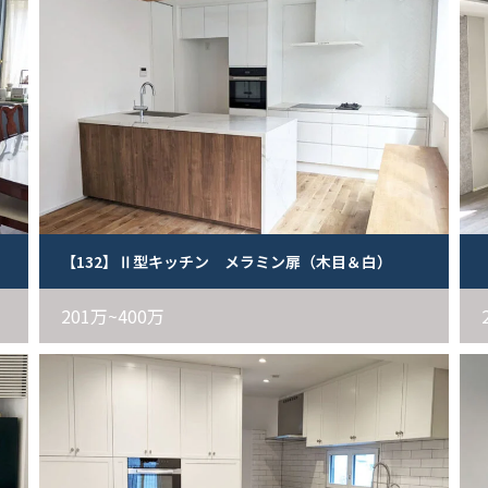
白）
【132】Ⅱ型キッチン メラミン扉（木目＆白）
201万~400万