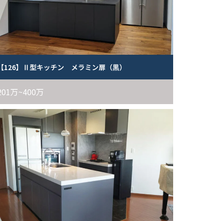
【126】Ⅱ型キッチン メラミン扉（黒）
201万~400万