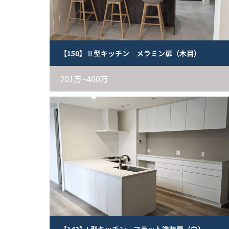
【150】Ⅱ型キッチン メラミン扉（木目）
201万~400万