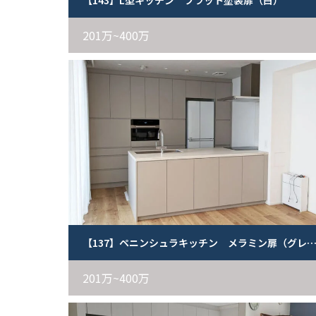
【143】L型キッチン フラット塗装扉（白）
201万~400万
【137】ペニンシュラキッチン メラミン扉（グレージ
201万~400万