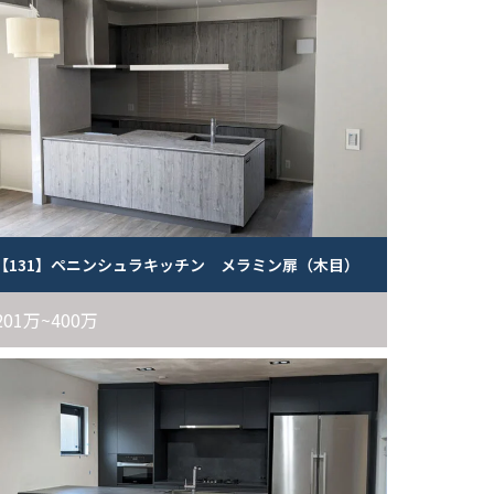
【131】ペニンシュラキッチン メラミン扉（木目）
201万~400万