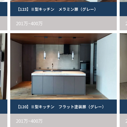
【123】Ⅱ型キッチン メラミン扉（グレー）
201万~400万
【120】Ⅱ型キッチン フラット塗装扉（グレー）
201万~400万