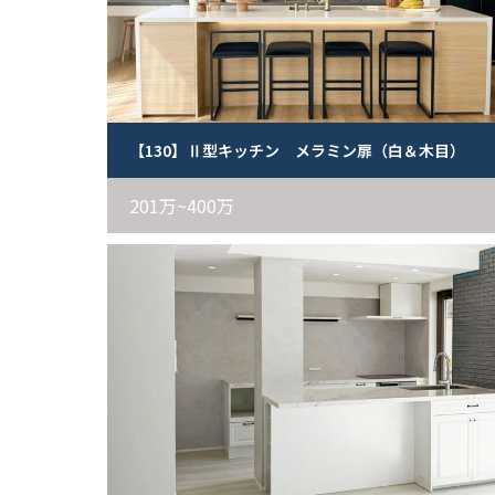
【130】Ⅱ型キッチン メラミン扉（白＆木目）
201万~400万