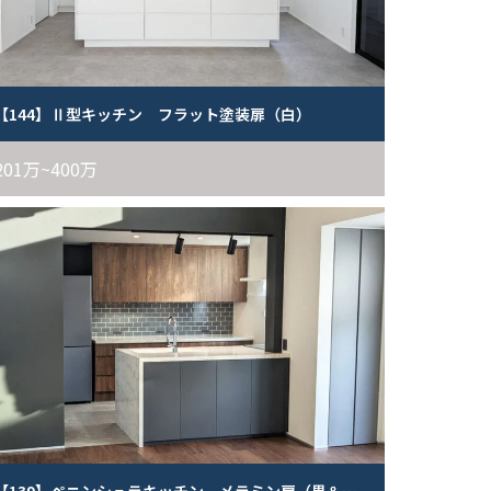
【144】Ⅱ型キッチン フラット塗装扉（白）
201万~400万