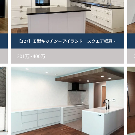
【127】Ｉ型キッチン＋アイランド スクエア框扉（白）
201万~400万