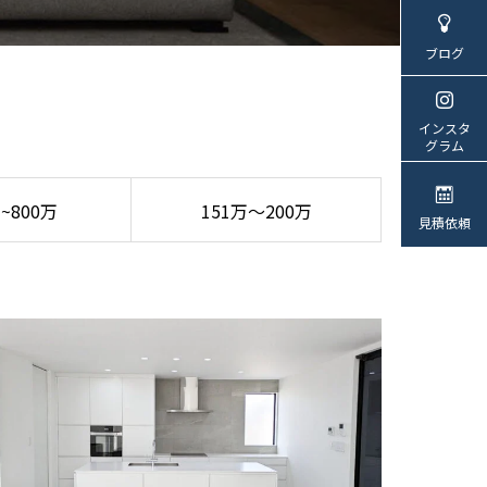
ブログ
インスタ
グラム
万~800万
151万～200万
見積依頼