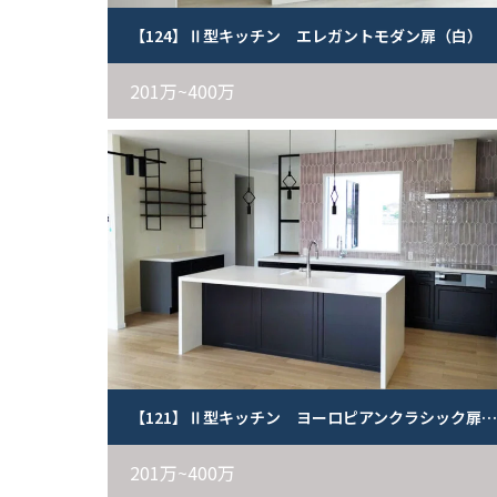
【124】Ⅱ型キッチン エレガントモダン扉（白）
201万~400万
【121】Ⅱ型キッチン ヨーロピアンクラシック扉（黒）
201万~400万