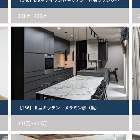
【140】L型＋アイランドキッチン 無垢クラシック框扉（白）
201万~400万
ュ）
【136】Ⅱ型キッチン メラミン扉（黒）
201万~400万