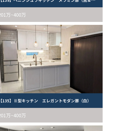
【139】ペニンシュラキッチン メラミン扉（黒＆木目）
201万~400万
【135】Ⅱ型キッチン エレガントモダン扉（白）
201万~400万