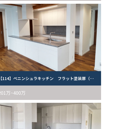
【114】ペニンシュラキッチン フラット塗装扉（白）
201万~400万