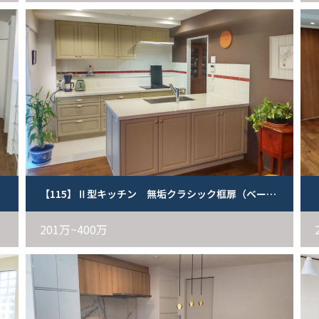
【115】Ⅱ型キッチン 無垢クラシック框扉（ベージュ）
201万~400万