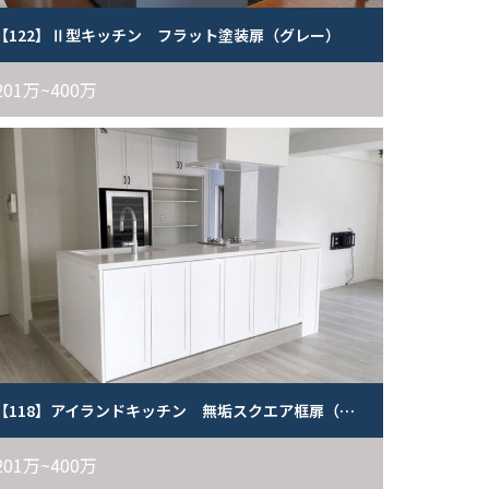
【122】Ⅱ型キッチン フラット塗装扉（グレー）
201万~400万
【118】アイランドキッチン 無垢スクエア框扉（白）
201万~400万