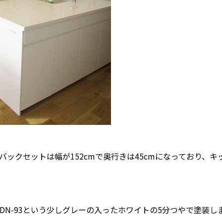
バックセットは幅が152cmで奥行きは45cmになっており、
でDN-93という少しグレーの入ったホワイトの5分つやで塗装