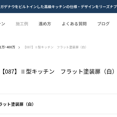
やガゲナウをビルトインした高級キッチンの仕様・デザインをリーズナブ
チン
施工例
進め方
よくある質問
ブログ
01万~400万
【087】Ⅱ型キッチン フラット塗装扉（白）
【087】Ⅱ型キッチン フラット塗装扉（白
フラット塗装扉（白）