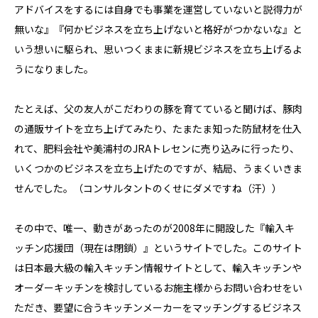
アドバイスをするには自身でも事業を運営していないと説得力が
無いな』『何かビジネスを立ち上げないと格好がつかないな』と
いう想いに駆られ、思いつくままに新規ビジネスを立ち上げるよ
うになりました。
たとえば、父の友人がこだわりの豚を育てていると聞けば、豚肉
の通販サイトを立ち上げてみたり、たまたま知った防鼠材を仕入
れて、肥料会社や美浦村のJRAトレセンに売り込みに行ったり、
いくつかのビジネスを立ち上げたのですが、結局、うまくいきま
せんでした。（コンサルタントのくせにダメですね（汗））
その中で、唯一、動きがあったのが2008年に開設した『輸入キ
ッチン応援団（現在は閉鎖）』というサイトでした。このサイト
は日本最大級の輸入キッチン情報サイトとして、輸入キッチンや
オーダーキッチンを検討しているお施主様からお問い合わせをい
ただき、要望に合うキッチンメーカーをマッチングするビジネス