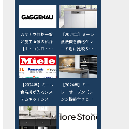
か？一覧で紹介
きたいショールー
格か？ゼオライト
【浄水器】
ム【天板・機器・
か？】
シンクなど】
ガゲナウ価格一覧
【2024年】ミーレ
と施工画像の紹介
食洗機を価格グレ
【IH・コンロ・オ
ード別に比較＆値
ーブン・バーベキ
段別の違いを説明
ューグリル・食洗
【幅60cm＆45c
機】
m】
【2024年】ミーレ
【2024年】ミー
食洗機が入るシス
レ オーブン（レ
テムキッチンメー
ンジ機能付き＆ス
カー調査【リクシ
チームオーブン）
ル・クリナップ・
の価格と選び方
パナソニック・タ
【miele】
カラなど】