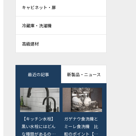
キャビネット・扉
冷蔵庫・洗濯機
高級建材
最近の記事
新製品・ニュース
【キッチン水栓】
【東京エリア】オ
ガゲナウ食洗機と
黒い水栓にはどん
ーダーキッチン検
ミーレ食洗機 比
な種類があるの
討の際に行ってお
較のポイント【価