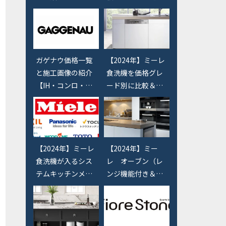
か？一覧で紹介
きたいショールー
格か？ゼオライト
【浄水器】
ム【天板・機器・
か？】
シンクなど】
ガゲナウ価格一覧
【2024年】ミーレ
と施工画像の紹介
食洗機を価格グレ
【IH・コンロ・オ
ード別に比較＆値
ーブン・バーベキ
段別の違いを説明
ューグリル・食洗
【幅60cm＆45c
機】
m】
【2024年】ミーレ
【2024年】ミー
食洗機が入るシス
レ オーブン（レ
テムキッチンメー
ンジ機能付き＆ス
カー調査【リクシ
チームオーブン）
ル・クリナップ・
の価格と選び方
パナソニック・タ
【miele】
カラなど】