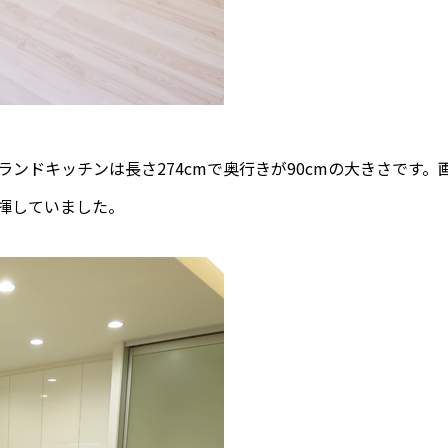
ンドキッチンは長さ274cmで奥行きが90cmの大きさです
発揮していました。