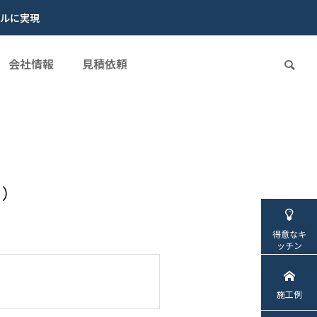
ルに実現
会社情報
見積依頼
目）
得意なキ
ッチン
施工例