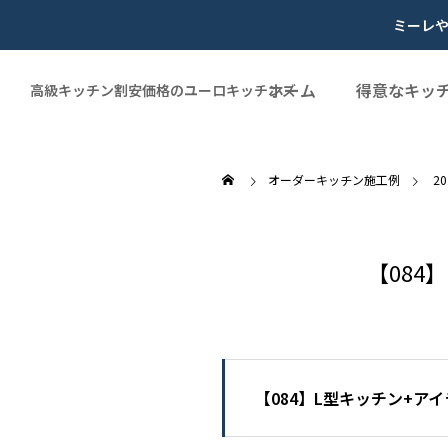
ミーレ
ホーム
得意なキッ
高級キッチン割安価格のユーロキッチンズ
オーダーキッチン施工例
2
【08
【084】L型キッチン+ア