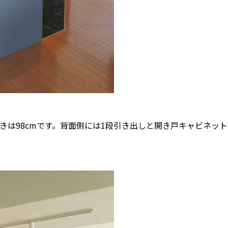
行きは98cmです。背面側には1段引き出しと開き戸キャビネッ