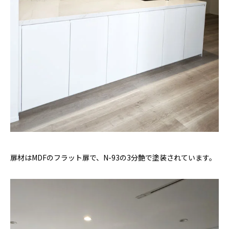
扉材はMDFのフラット扉で、N-93の3分艶で塗装されています。