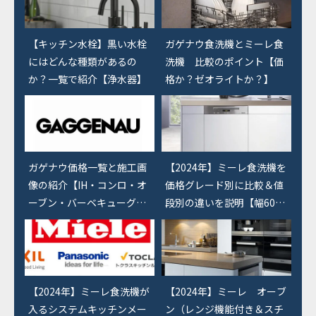
【キッチン水栓】黒い水栓
【東京エリア】オーダーキ
ガゲナウ食洗機とミーレ食
にはどんな種類があるの
ッチン検討の際に行ってお
洗機 比較のポイント【価
か？一覧で紹介【浄水器】
きたいショールーム【天
格か？ゼオライトか？】
板・機器・シンクなど】
ガゲナウ価格一覧と施工画
【2024年】ミーレ食洗機を
像の紹介【IH・コンロ・オ
価格グレード別に比較＆値
ーブン・バーベキューグリ
段別の違いを説明【幅60c
ル・食洗機】
m＆45cm】
【2024年】ミーレ食洗機が
【2024年】ミーレ オーブ
入るシステムキッチンメー
ン（レンジ機能付き＆スチ