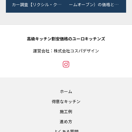
カー調査【リクシル・クリ
ームオーブン）の価格と選
ナップ・パナソニック・タ
び方【miele】
カラなど】
高級キッチン割安価格のユーロキッチンズ
運営会社：株式会社コスパデザイン
ホーム
得意なキッチン
施工例
進め方
よくある質問