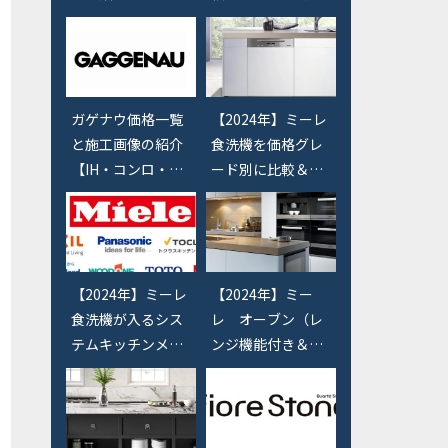
か？一覧で紹介
きたいショールー
格か？ゼオライト
【浄水器】
ム【天板・機器・
か？】
シンクなど】
ガゲナウ価格一覧
【2024年】ミーレ
と施工画像の紹介
食洗機を価格グレ
【IH・コンロ・オ
ード別に比較＆値
ーブン・バーベキ
段別の違いを説明
ューグリル・食洗
【幅60cm＆45c
機】
m】
【2024年】ミーレ
【2024年】ミー
食洗機が入るシス
レ オーブン（レ
テムキッチンメー
ンジ機能付き＆ス
カー調査【リクシ
チームオーブン）
ル・クリナップ・
の価格と選び方
パナソニック・タ
【miele】
カラなど】