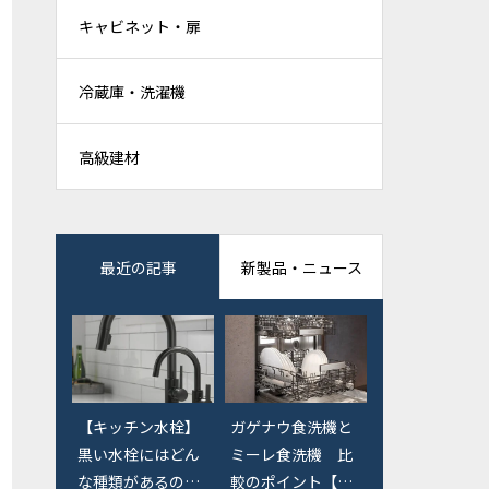
キャビネット・扉
冷蔵庫・洗濯機
高級建材
最近の記事
新製品・ニュース
【キッチン水栓】
【東京エリア】オ
ガゲナウ食洗機と
黒い水栓にはどん
ーダーキッチン検
ミーレ食洗機 比
な種類があるの
討の際に行ってお
較のポイント【価